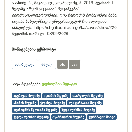
ასანიძე, ზ., შავაძე ლ., გოგშელიძე, მ. 2019. ტვანბას I
მღვიმე
ამიერკავკასიის მღვიმეების
ბიომრავალფეროვნება, ღია წვდომის მონაცემთა ბაზა.
ილიას სახელმწიფო უნივერსიტეტის ზოოლოგიის
ინსტიტუტი
.
https://cbg.iliauni.edu.ge/ka/caves/show/220
წვდომის თარიღი:
08/09/2026
მონაცემების ექსპორტი
ამობეჭდვა
ბმული
xls
csv
სხვა მღვიმეები
დურიფშის პლატო
აგუმავას მღვიმე
ლიხნის მღვიმე
თარკილის მღვიმე
ანიშის მღვიმე
ჭლახეს მღვიმე
ლაკერბაიას მღვიმე
დურიფშის წყლიანი მღვიმე
ზედა ლიხნის მღვიმე
ქვედა ლიხნის მღვიმე
აჯამჩიღრის მღვიმე
გერზმავას შახტი