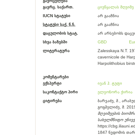
გავრცელება
გავრც. საქართ.
ცივწყალას მღვიმე
IUCN სტატუსი
არ გააჩნია
სტატუსი საქ. წ.ნ.
არ გააჩნია
დაცულობის სტატ.
არ არსებობს დაცვ
სხვა ბაზებში
GBD
Eu
ლიტერატურა
Zalesskaya N.T. 197
cavernicole de Harp
Harpolithobius birst
კომენტარები
ექსპერტი
ივან ჰ. ტუფი
საკონტაქტო პირი
ელეონორა ქირია
ციტირება
ბარჯაძე, შ., არაბულ
გოგშელიძე, მ. 2019
მღვიმეების ბიომრ
სახელმწიფო უნივ
https://cbg.iliauni
1847
წვდომის თარ