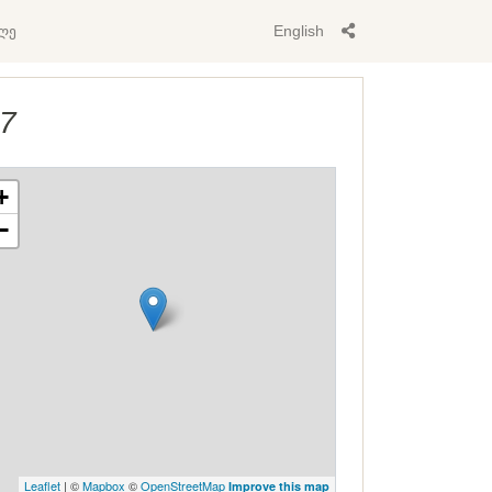
ლე
English
47
+
−
Leaflet
| ©
Mapbox
©
OpenStreetMap
Improve this map