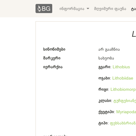
ინფორმაცია
მღვიმური ფაუნა
ტა
L
სინონიმები
არ გააჩნია
მარკერი
სახეობა
იერარქია
გვარი
Lithobius
ოჯახი
Lithobiidae
რიგი
Lithobiomor
კლასი
ტუჩფეხიან
ქვეტიპი
Myriapod
ტიპი
ფეხსახსრიან