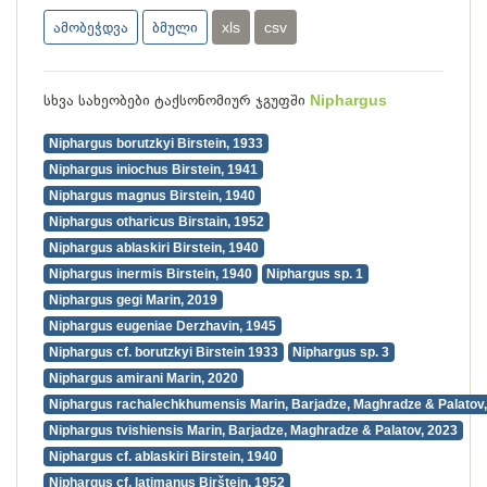
ამობეჭდვა
ბმული
xls
csv
სხვა სახეობები ტაქსონომიურ ჯგუფში
Niphargus
Niphargus borutzkyi Birstein, 1933
Niphargus iniochus Birstein, 1941
Niphargus magnus Birstein, 1940
Niphargus otharicus Birstain, 1952
Niphargus ablaskiri Birstein, 1940
Niphargus inermis Birstein, 1940
Niphargus sp. 1
Niphargus gegi Marin, 2019
Niphargus eugeniae Derzhavin, 1945
Niphargus cf. borutzkyi Birstein 1933
Niphargus sp. 3
Niphargus amirani Marin, 2020
Niphargus rachalechkhumensis Marin, Barjadze, Maghradze & Palatov
Niphargus tvishiensis Marin, Barjadze, Maghradze & Palatov, 2023
Niphargus cf. ablaskiri Birstein, 1940
Niphargus cf. latimanus Birštein, 1952