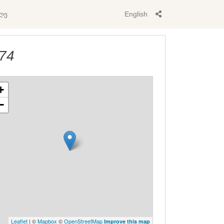
ლე
English
974
+
−
Leaflet
| ©
Mapbox
©
OpenStreetMap
Improve this map