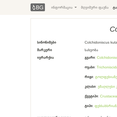
ინფორმაცია
მღვიმური ფაუნა
ტა
Co
სინონიმები
Colchidoniscus kut
მარკერი
სახეობა
იერარქია
გვარი
Colchidonis
ოჯახი
Trichoniscid
რიგი
ტოლფეხიანე
კლასი
უმაღლესი 
ქვეტიპი
Crustacea
ტიპი
ფეხსახსრიან