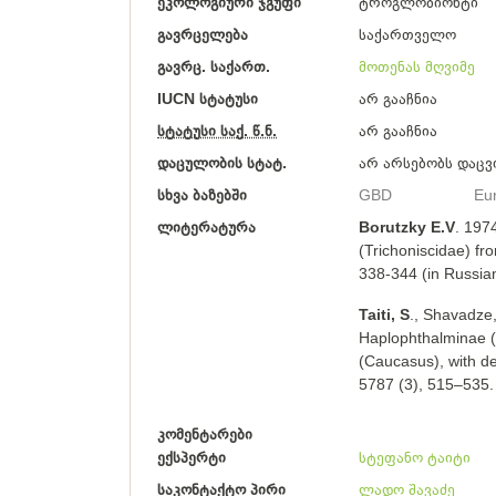
ეკოლოგიური ჯგუფი
ტროგლობიონტი
გავრცელება
საქართველო
გავრც. საქართ.
მოთენას მღვიმე
IUCN სტატუსი
არ გააჩნია
სტატუსი საქ. წ.ნ.
არ გააჩნია
დაცულობის სტატ.
არ არსებობს დაცვ
სხვა ბაზებში
GBD
Eu
ლიტერატურა
Borutzky E.V
. 197
(Trichoniscidae) fr
338-344 (in Russian
Taiti, S
., Shavadze,
Haplophthalminae (
(Caucasus), with d
5787 (3), 515–535. 
კომენტარები
ექსპერტი
სტეფანო ტაიტი
საკონტაქტო პირი
ლადო შავაძე