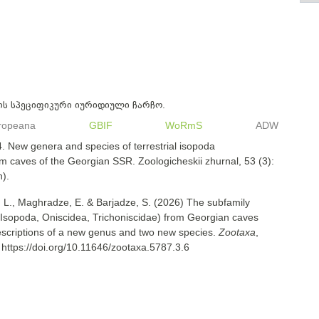
ის სპეციფიკური იურიდიული ჩარჩო.
ropeana
GBIF
WoRmS
ADW
4. New genera and species of terrestrial isopoda
om caves of the Georgian SSR. Zoologicheskii zhurnal, 53 (3):
).
 L., Maghradze, E. & Barjadze, S. (2026) The subfamily
Isopoda, Oniscidea, Trichoniscidae) from Georgian caves
escriptions of a new genus and two new species.
Zootaxa
,
https://doi.org/10.11646/zootaxa.5787.3.6