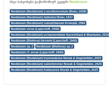
სხვა სახეობები ტაქსონომიურ ჯგუფში
Neobisium
Neobisium (Neobisium) crassifemoratum (Beier, 1928)
Neobisium (Neobisium) labinskyi Beier, 1937
Neobisium (Neobisium) sakadzhianum Krumpál, 1984
Neobisium verae (Lapschoff, 1940)
Neobisium (Neobisium) achaemenidum Nassirkhani & Mumladze, 2018
Neobisium (Blothrus) birsteini (Lapschoff, 1940)
Neobisium sp. 3
Neobisium (Blothrus) sp. 2
Neobisium cf. verae (Lapschoff, 1940)
Neobisium (Neobisium) kozmaniense Novak & Gogshelidze, 2025
Neobisium (Neobisium) sakishorense Novak & Gogshelidze, 2025
Neobisium (Neobisium) kotiasense Novak & Gogshelidze, 2025