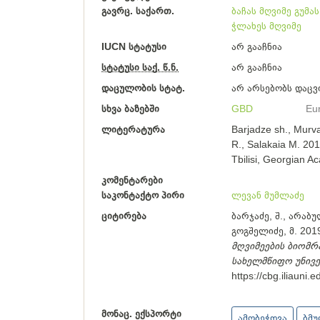
გავრც. საქართ.
ბაჩას მღვიმე
გუმას
ჭლახეს მღვიმე
IUCN სტატუსი
არ გააჩნია
სტატუსი საქ. წ.ნ.
არ გააჩნია
დაცულობის სტატ.
არ არსებობს დაცვ
სხვა ბაზებში
GBD
Eu
ლიტერატურა
Barjadze sh., Murva
R., Salakaia M. 201
Tbilisi, Georgian A
კომენტარები
საკონტაქტო პირი
ლევან მუმლაძე
ციტირება
ბარჯაძე, შ., არაბულ
გოგშელიძე, მ. 2019
მღვიმეების ბიომრ
სახელმწიფო უნივ
https://cbg.iliauni
მონაც. ექსპორტი
ამობეჭდვა
ბმ