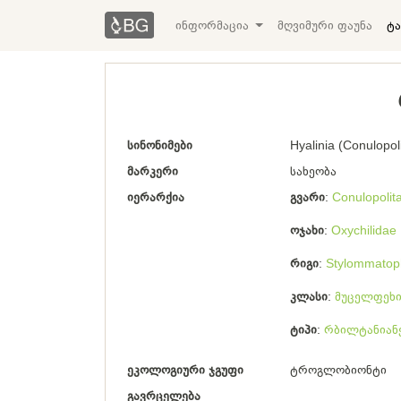
ინფორმაცია
მღვიმური ფაუნა
ტა
სინონიმები
Hyalinia (Conulopol
მარკერი
სახეობა
იერარქია
გვარი
Conulopolit
ოჯახი
Oxychilidae
რიგი
Stylommatop
კლასი
მუცელფეხი
ტიპი
რბილტანიან
ეკოლოგიური ჯგუფი
ტროგლობიონტი
გავრცელება