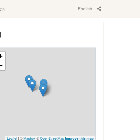
ლე
English
)
+
−
Leaflet
| ©
Mapbox
©
OpenStreetMap
Improve this map