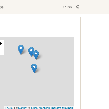
ლე
English
+
−
Leaflet
| ©
Mapbox
©
OpenStreetMap
Improve this map