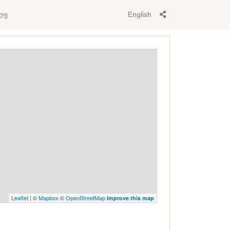
ლე
English
Leaflet
| ©
Mapbox
©
OpenStreetMap
Improve this map