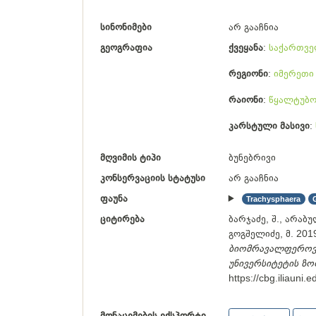
სინონიმები
არ გააჩნია
გეოგრაფია
ქვეყანა
საქართვ
რეგიონი
იმერეთი
რაიონი
წყალტუბო
კარსტული მასივი
მღვიმის ტიპი
ბუნებრივი
კონსერვაციის სტატუსი
არ გააჩნია
ფაუნა
Trachysphaera
ციტირება
ბარჯაძე, შ., არაბულ
გოგშელიძე, მ. 201
ბიომრავალფეროვნე
უნივერსიტეტის ზ
https://cbg.iliauni
მონაცემების ექსპორტი