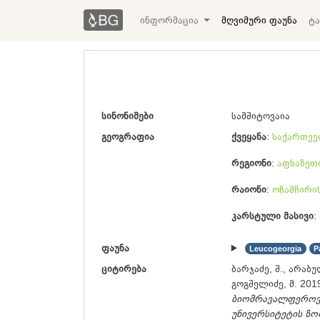
ინფორმაცია
მღვიმური ფაუნა
ტა
სინონიმები
სამშიტოვაია
გეოგრაფია
ქვეყანა
საქართვ
რეგიონი
აფხაზეთ
რაიონი
ოჩამჩირი
კარსტული მასივი
ფაუნა
Leucogeorgia
P
ციტირება
ბარჯაძე, შ., არაბულ
გოგშელიძე, მ. 201
ბიომრავალფეროვნე
უნივერსიტეტის ზ